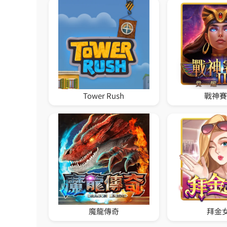
DG百家樂官網文章內容目錄
台灣的休閒麻將館合法嗎？
賭博罪懶人包
賭客心聲誰人知，麻將館不合法被
下次還敢！為何非法麻將館罰不怕
麻將館收費暗藏玄機
利大於弊，罰金根本不痛不癢
治標不治本，政府為何不全面禁止
根絕非法麻將館，立委提「正俗
如何開麻將館？成本、營業登記是
雇用麻將好手館內陪玩
娛樂設備齊全的社交場所