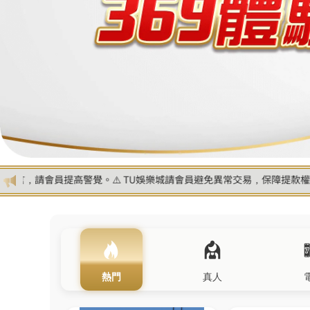
多棋弈交流會和麻將館，聽起來好像是
經營賭博
。
延伸閱讀：
全網最齊全的雀魂規則，帶
就在兩年前，台北政府下令不再同意以
賭博業者只是把名稱改成桌遊店或休閒
政府單位只關心發放執照，根本不關心
掩護非法賭博的場所永遠都抓不完的原