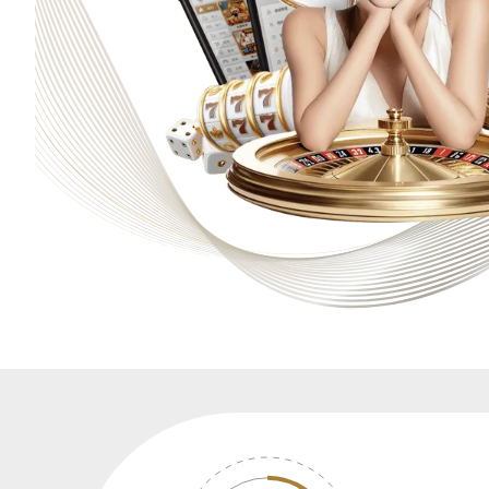
以上充其量都是理想化的說明而已，實