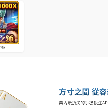
分析】，讓你賺錢更輕鬆！
、
DG百家樂app
、
DG百家樂下載
、
DG百家樂公式
、
DG百
DG百家樂技巧
、
DG百家樂投注
/ 作者:
DG真人娛樂
夠待在家裡不出門、整天點外賣、花自己的老本對吧，那麼
家樂贏錢的關鍵！？