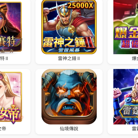
？告訴你博弈遊戲客服其中真正的業
好就是在考慮要去當遊戲客服或是遊藝場小姐？最近剛好遇