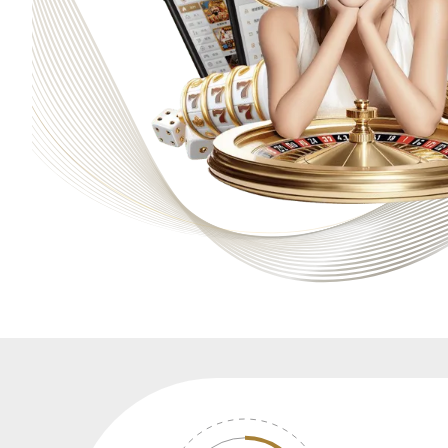
發佈留言
/
真人百家樂
、
DG娛樂城
、
DG娛樂
百家樂分析
、
DG百家樂心態
、
DG百家樂技巧
家樂莊家
、
DG百家樂賺錢
、
DG百家樂贏錢
、
真人百家樂做為博奕遊戲界的龍頭，自然是有
遊戲的常事，但是 …
閱讀全文 »
【百家樂娛樂城】的三不碰
發佈留言
/
百家樂娛樂城
、
DG博弈
、
DG娛樂
樂下載
、
DG百家樂公式
、
DG百家樂出金
、
D
真人