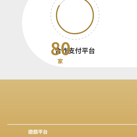
網路上的線上博弈遊戲越來越多，許多玩家會
要玩一款線上博弈遊 …
閱讀全文 »
線上百家樂錯誤觀念，不要
線上百家樂
、
DG百家樂
、
DG百家樂作弊
、
D
破解
、
DG百家樂贏錢
、
百家樂必輸
、
線上百家
大家好，我是小草。不得不說現在的線上百家
多。但其實我必須要負 …