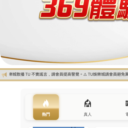
娛樂城註冊送優惠？20家
DG百家樂技巧
/ 作者:
DG娛樂城
如果你對於線上博弈遊戲有興趣，卻不知道要
熟悉電子設備的操作 …
閱讀全文 »
捕魚機技巧破解捕魚遊戲程
DG百家樂技巧
/ 作者:
DG真人