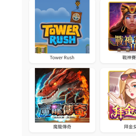
娛樂城客服高薪工作好誘人
內秘辛！
DG百家樂技巧
/ 作者:
DG真人下載
你最近是不是正好在找工作呢？可能又這麼剛
到大學畢業季，求職 …
閱讀全文 »