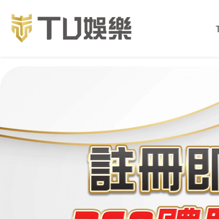
DG百家樂官方網
DG百家
首頁
最新DG娛樂城資訊
DG百家樂技巧
DG百家樂技巧