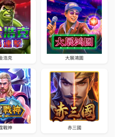
百家樂精選好文
百家樂贏錢公式珍藏版
百家樂分析
百家樂技巧
百家樂破解程式
百家樂預測
百家樂作弊
百家樂贏錢
百家樂機率
真人美女百家樂
百家樂算牌
百家樂詐騙