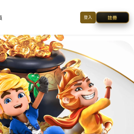
最新娛樂城資訊
免費DG試玩
DG百家樂註冊
最新內容
基諾彩一注賺350萬？最新俄勒岡基
諾彩玩法、分析與技巧！
2023最新平台「雷火電競」驚傳詐
騙？！官方稱已澄清！
LEO百家樂官網登入｜最正主播24HR
陪你共享體驗激情！
【2023最新電競運彩玩法】賠率、